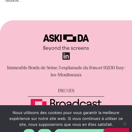
Beyond the screens
Immeuble Bords de Seine
3 esplanade du Foncet
92130 Issy-
les-Moulineaux
FR
EN
ES
Nous utilisons des cookies pour vous garantir la meilleure
Legal Notice
Privacy Policy
Support
WAMN
expérience sur notre site web. Si vous continuez à utiliser ce
site, nous supposerons que vous en êtes satisfait.
copyright © Aski-da All rights reserved