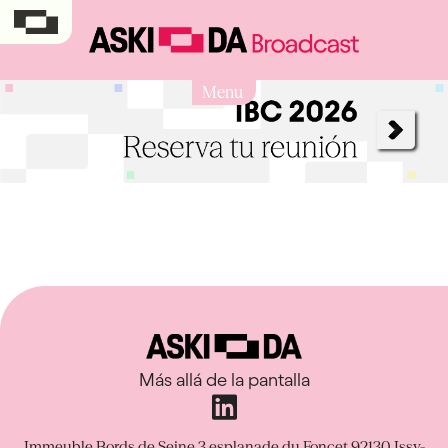
Menu
Más allá de la pantalla
Immeuble Bords de Seine
3 esplanade du Foncet
92130 Issy-